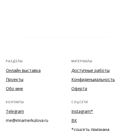
РАЗДЕЛЫ
МАТЕРИАЛЫ
Онлайн выставка
Доступные работы
Проекты
Конфиденциальность
Обо мне
Оферта
КОНТАКТЫ
СОЦСЕТИ
Telegram
Instagram*
me@irinamerkulova.ru
ВК
*соцсеть признана