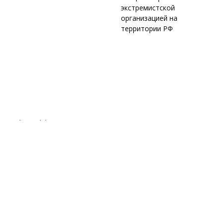
экстремистской
организацией на
территории РФ
Online exhibition
Projects
About