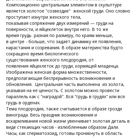
Композиционно центральным элементом в скульптуре
является золотое "созвездие" женской груди. Оно словно
проступает изнутри женского тела,
показывая сопряжение двух измерений — груди на
поверхности, и яйцеклеток внутри него. В то же
время грудь разная по размеру, по краям меньше,
в центре - больше, что задаёт динамику её появления,
нарастания и созревания. В образе материнства будто
сокращено время биологического
существования женского плодородия, от
появления яйцеклеток до груди, кормящей младенца.
Изображена женская форма множественности,
предполагающая беспрерывность возникновения и
обновления. Центральная часть выполнена из золота,
указывая на её ценность. С золотом можно провести
параллель как с "наградой". Вся "грудь в грудях" или вся
грудь в орденах.
Тема плодородия, также считывается в образе грозди
винограда. Весь праздник возникновения и
вскармливания новой жизни увенчивает золотая деталь в
виде стекающих часов - излюбленным образом Дали.
Часы, как сперматозоид, готовы проникнуть в область