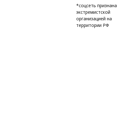
*соцсеть признана
экстремистской
организацией на
территории РФ
Online exhibition
Projects
About