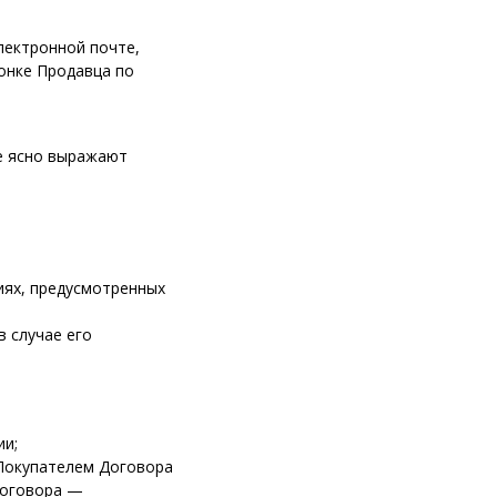
лектронной почте,
вонке Продавца по
ые ясно выражают
иях, предусмотренных
 случае его
ии;
 Покупателем Договора
Договора —