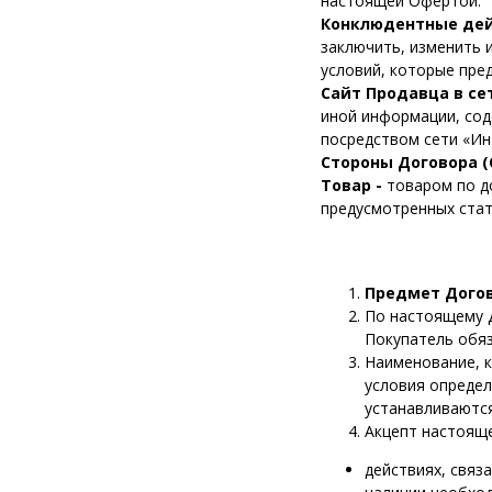
настоящей Офертой.
Конклюдентные дей
заключить, изменить 
условий, которые пре
Сайт Продавца в се
иной информации, сод
посредством сети «Инт
Стороны Договора (
Товар -
товаром по д
предусмотренных стат
Предмет Дого
По настоящему Д
Покупатель обяз
Наименование, к
условия определ
устанавливаются
Акцепт настояще
действиях, связ