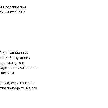
ий Продавца при
ти «Интернет»:
ый дистанционным
асно действующему
 надлежащего и
кодекса РФ, Закона РФ
овлением
ению, если Товар не
ства приобретения его