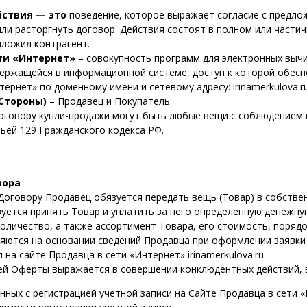
ствия — это
поведение, которое выражает согласие с предло
или расторгнуть договор. Действия состоят в полном или части
дложил контрагент.
ти «Интернет»
– совокупность программ для электронных выч
ержащейся в информационной системе, доступ к которой обесп
ернет» по доменному имени и сетевому адресу: irinamerkulova.r
Стороны)
– Продавец и Покупатель.
оговору купли-продажи могут быть любые вещи с соблюдением 
ьей 129 Гражданского кодекса РФ.
вора
оговору Продавец обязуется передать вещь (Товар) в собствен
уется принять Товар и уплатить за него определенную денежну
оличество, а также ассортимент Товара, его стоимость, порядо
яются на основании сведений Продавца при оформлении заявки
 на сайте Продавца в сети «Интернет» irinamerkulova.ru
й Оферты выражается в совершении конклюдентных действий, в
анных с регистрацией учетной записи на Сайте Продавца в сети 