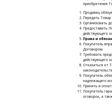
приобретения Т
Продавец обязуе
Передать Товар 
Организовать до
Предоставить П
действующего з
Права и обяза
Покупатель впра
Договором.
Требовать пред
действующего з
Отказаться от 
законодательст
Покупатель обя
надлежащего ис
Принять и оплат
Покупатель гара
оговорок, а так