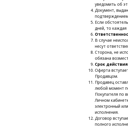
уведомить об эт
Документ, выда
подтверждением
Если обстоятел
дней, то каждая
Ответственнос
В случае неиспо
несут ответстве
Сторона, не ис
обязана возмест
Срок действи
Оферта вступает
Продавцом.
Продавец оставл
любой момент п
Покупателя по в
Личном кабинет
электронный или
исполнения.
Договор вступае
полного исполне