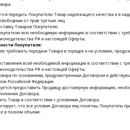
овара.
тся передать Покупателю Товар надлежащего качества и в над
свободным от прав третьих лиц;
ставку Товаров Покупателю;
окупателю всю необходимую информацию в соответствии с тре
аконодательства РФ и настоящей Оферты;
нности Покупателя:
ве требовать передачи Товара в порядке и на условиях, преду
оставления всей необходимой информации в соответствии с тр
аконодательства РФ и настоящей Оферты;
Товара по основаниям, предусмотренным Договором и действу
вом Российской Федерации.
зуется предоставить Продавцу достоверную информацию, необ
полнения Договора;
ить Товар в соответствии с условиями Договора;
нтирует, что все условия Договора ему понятны; Покупатель пр
же в полном объеме.