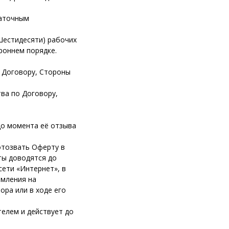
таточным
Шестидесяти) рабочих
роннем порядке.
о Договору, Стороны
ва по Договору,
до момента её отзыва
отозвать Оферту в
ты доводятся до
ети «Интернет», в
омления на
ора или в ходе его
елем и действует до