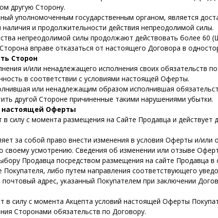
ом другую Сторону.
нный уполномоченным государственным органом, является дос
 наличия и продолжительности действия непреодолимой силы.
ьства непреодолимой силы продолжают действовать более 60 (
 Сторона вправе отказаться от настоящего Договора в односто
ть Сторон
лнения и/или ненадлежащего исполнения своих обязательств п
нность в соответствии с условиями настоящей Оферты.
полнившая или ненадлежащим образом исполнившая обязательст
ить другой Стороне причиненные такими нарушениями убытки.
я настоящей Оферты
 в силу с момента размещения на Сайте Продавца и действует 
яет за собой право внести изменения в условия Оферты и/или 
о своему усмотрению. Сведения об изменении или отзыве Офер
ыбору Продавца посредством размещения на сайте Продавца в с
е Покупателя, либо путем направления соответствующего увед
 почтовый адрес, указанный Покупателем при заключении Догов
т в силу с момента Акцепта условий настоящей Оферты Покупат
ния Сторонами обязательств по Договору.