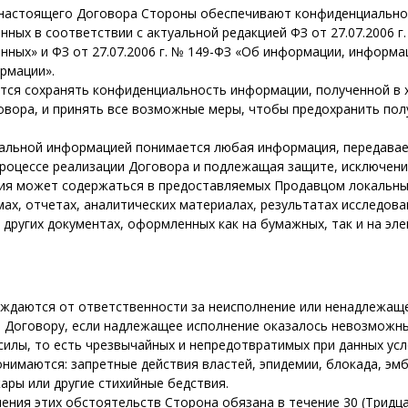
 настоящего Договора Стороны обеспечивают конфиденциально
нных в соответствии с актуальной редакцией ФЗ от 27.07.2006 г
нных» и ФЗ от 27.07.2006 г. № 149-ФЗ «Об информации, информ
рмации».
тся сохранять конфиденциальность информации, полученной в 
овора, и принять все возможные меры, чтобы предохранить по
альной информацией понимается любая информация, передава
роцессе реализации Договора и подлежащая защите, исключени
ия может содержаться в предоставляемых Продавцом локальны
мах, отчетах, аналитических материалах, результатах исследован
 других документах, оформленных как на бумажных, так и на эле
ждаются от ответственности за неисполнение или ненадлежащ
о Договору, если надлежащее исполнение оказалось невозможн
илы, то есть чрезвычайных и непредотвратимых при данных усл
нимаются: запретные действия властей, эпидемии, блокада, эмб
ары или другие стихийные бедствия.
ления этих обстоятельств Сторона обязана в течение 30 (Тридц