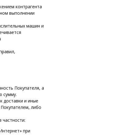
жением контрагента
чном выполнении
ислительных машин и
ечивается
u
правил,
ность Покупателя, а
ю сумму.
к доставки и иные
 Покупателем, либо
 частности:
«Интернет» при