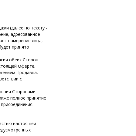
жи (далее по тексту -
ение, адресованное
ает намерение лица,
будет принято
асия обеих Сторон
астоящей Оферте.
жением Продавца,
ветствии с
ршения Сторонами
акже полное принятие
 присоединения.
астью настоящей
едусмотренных