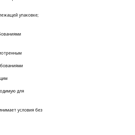
лежащей упаковке;
бованиями
смотренным
ебованиями
ющим
ходимую для
инимает условия без