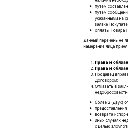
наличии необход
путем составлен
путем сообщения
указанными на с
заявке Покупате
оплаты Товара 
Данный перечень не я
намерение лица приня
Права и обяза
Права и обяза
Продавец вправе
Договором;
Отказать в закл
недобросовестно
более 2 (Двух) 
предоставления
возврата испорч
иных случаях н
с целью злоупот