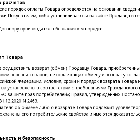
к расчетов
кже порядок оплаты Товара определяется на основании сведен
ки Покупателем, либо устанавливаются на сайте Продавца в се
Договору производятся в безналичном порядке.
ат Товара
е осуществить возврат (обмен) Продавцу Товара, приобретенн
нием перечня товаров, не подлежащих обмену и возврату согл
сийской Федерации. Условия, сроки и порядок возврата Товара
ва установлены в соответствии с требованиями Гражданского 
-1 «О защите прав потребителей»; Правил, утвержденных Постан
1.12.2020 N 2463.
ателя об обмене либо о возврате Товара подлежит удовлетвор
сохранены его потребительские свойства и имеются доказатель
ность и безопасность