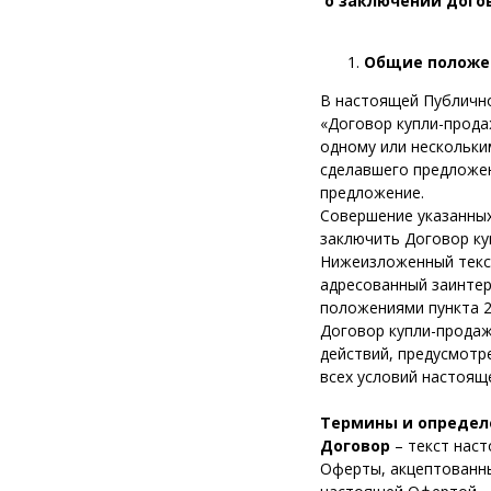
о заключении дого
Общие положе
В настоящей Публично
«Договор купли-прода
одному или нескольки
сделавшего предложен
предложение.
Совершение указанных
заключить Договор ку
Нижеизложенный текс
адресованный заинтер
положениями пункта 2
Договор купли-продаж
действий, предусмотр
всех условий настоящ
Термины и определ
Договор
– текст нас
Оферты, акцептованн