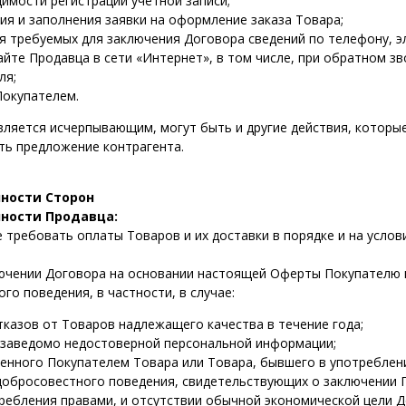
имости регистрации учетной записи;
ия и заполнения заявки на оформление заказа Товара;
 требуемых для заключения Договора сведений по телефону, э
айте Продавца в сети «Интернет», в том числе, при обратном з
ля;
Покупателем.
вляется исчерпывающим, могут быть и другие действия, котор
ть предложение контрагента.
нности Сторон
нности Продавца:
 требовать оплаты Товаров и их доставки в порядке и на услов
ючении Договора на основании настоящей Оферты Покупателю в
го поведения, в частности, в случае:
отказов от Товаров надлежащего качества в течение года;
 заведомо недостоверной персональной информации;
енного Покупателем Товара или Товара, бывшего в употреблен
едобросовестного поведения, свидетельствующих о заключении
ребления правами, и отсутствии обычной экономической цели 