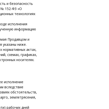
сть и безопасность
. № 152-ФЗ «О
ационных технологиях
ходе исполнения
лученную информацию
емая Продавцом и
я указаны ниже.
х нормативных актах,
ий, схемах, графиках,
ктронных носителях.
ее исполнение
ым вследствие
овиях обстоятельств,
арго, землетрясения,
ати) рабочих дней