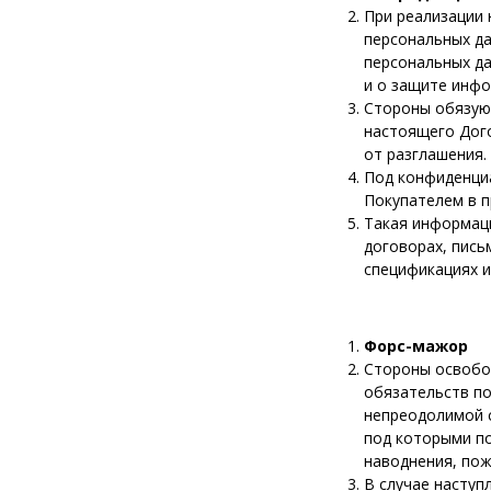
При реализации
персональных да
персональных да
и о защите инфо
Стороны обязую
настоящего Дог
от разглашения.
Под конфиденци
Покупателем в п
Такая информац
договорах, пись
спецификациях и
Форс-мажор
Стороны освобо
обязательств п
непреодолимой с
под которыми по
наводнения, пож
В случае наступ