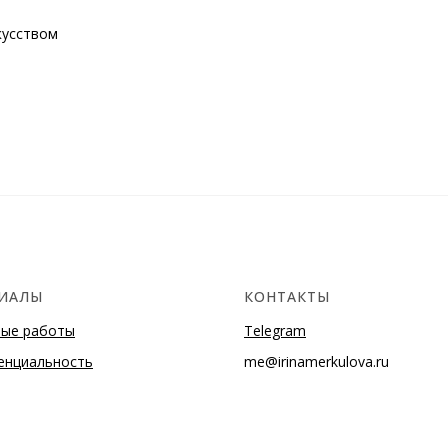
кусством
ИАЛЫ
КОНТАКТЫ
ные работы
Telegram
енциальность
me@irinamerkulova.ru